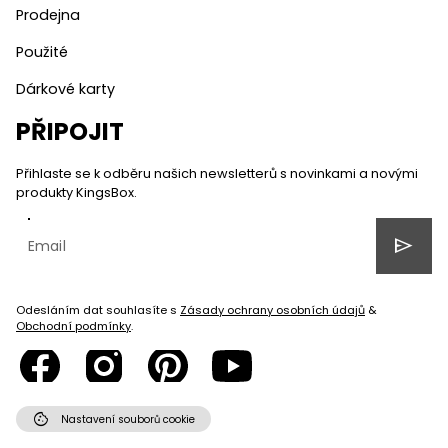
Prodejna
Použité
Dárkové karty
PŘIPOJIT
Přihlaste se k odběru našich newsletterů s novinkami a novými
produkty KingsBox.
send
Odesláním dat souhlasíte s
Zásady ochrany osobních údajů
&
Obchodní podmínky
.
cookie
Nastavení souborů cookie