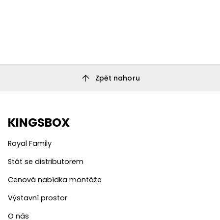
arrow_upward
Zpět nahoru
KINGSBOX
Royal Family
Stát se distributorem
Cenová nabídka montáže
Výstavní prostor
O nás