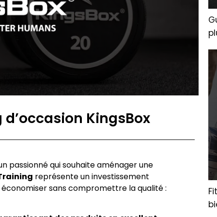
Gu
pl
g d’occasion KingsBox
u un passionné qui souhaite aménager une
Training
représente un investissement
our économiser sans compromettre la qualité :
F
b