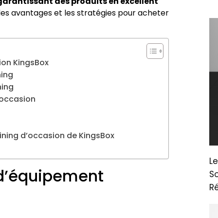
garantissant des produits en excellent
es avantages et les stratégies pour acheter
ion KingsBox
ning
ning
d’occasion
ining d’occasion de KingsBox
Le
 d’équipement
So
Ré