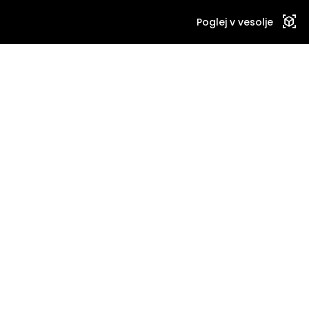
view_in_ar
Poglej v vesolje