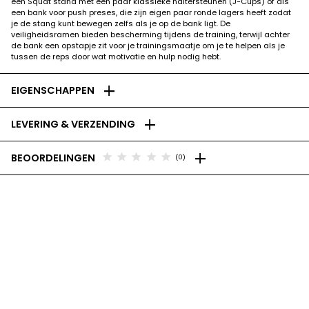
een Squat stand met een paar klassieke haltersteunen (J-Cups) of als
een bank voor push preses, die zijn eigen paar ronde lagers heeft zodat
je de stang kunt bewegen zelfs als je op de bank ligt. De
veiligheidsramen bieden bescherming tijdens de training, terwijl achter
de bank een opstapje zit voor je trainingsmaatje om je te helpen als je
tussen de reps door wat motivatie en hulp nodig hebt.
add
EIGENSCHAPPEN
add
LEVERING & VERZENDING
add
star
star
star
star
star
BEOORDELINGEN
(0)