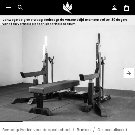
menu
search
person
shopping_bag
Vanwege de grote vraag bedraagt de verzendtijd momenteel tot 30 dagen
vanaf de vermelde beschikbaarheidsdatum.
arrow_forward
Benodigdheden voor de sportschool
/
Banken
/
Gespecialiseerd