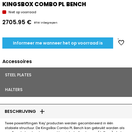
KINGSBOX COMBO PL BENCH
Niet op voorraad
2705.95 €
BTW inbegrepen
favorite
Informeer me wanneer het op voorraad is
Accessoires
STEEL PLATES
HALTERS
add
BESCHRIJVING
Twee powerliftingen 'Key' producten werden gecombineerd in één
stabiele structuur. De KingsBox Combo PL Bench kan gebruikt worden als