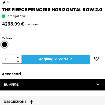
star
5
THE FIERCE PRINCESS HORIZONTAL ROW 2.0
In magazzino
4268.99 €
IVA inclusa
Colore
keyboard_arrow_up
favorite
1
Aggiungi al carrello
keyboard_arrow_down
Accessori
keyboard_arrow_down
BUMPERS
add
DESCRIZIONE