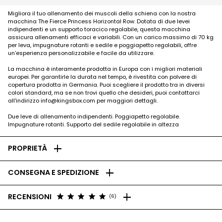
Migliora il tuo allenamento dei muscoli della schiena con la nostra
macchina The Fierce Princess Horizontal Row. Dotata di due levei
indipendenti e un supporto toracico regolabile, questa macchina
assicura allenamenti efficaci e variabili. Con un carico massimo di 70 kg
per leva, impugnature rotanti e sedile e poggiapetto regolabili, offre
un'esperienza personalizzabile e facile da utilizzare.
La macchina è interamente prodotta in Europa con i migliori materiali
europei. Per garantirle la durata nel tempo, è rivestita con polvere di
copertura prodotta in Germania. Puoi scegliere il prodotto tra in diversi
colori standard, ma se non trovi quello che desideri, puoi contattarci
all'indirizzo info@kingsbox.com per maggiori dettagli.
Due leve di allenamento indipendenti. Poggiapetto regolabile.
Impugnature rotanti. Supporto del sedile regolabile in altezza
add
PROPRIETÀ
add
CONSEGNA E SPEDIZIONE
add
star
star
star
star
star
RECENSIONI
(6)