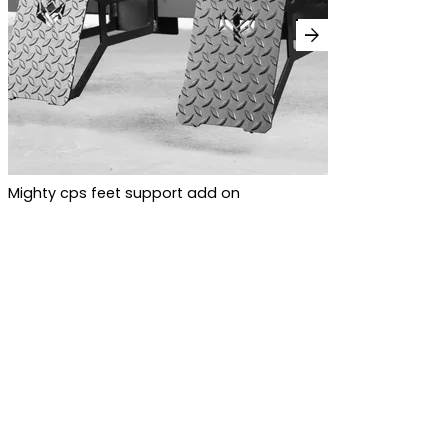
arrow_forward
Mighty cps feet support add on