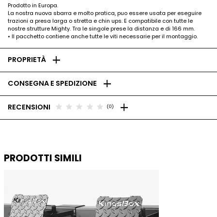
Prodotto in Europa.
La nostra nuova sbarra e molto pratica, puo essere usata per eseguire
trazioni a presa larga o stretta e chin ups. E compatibile con tutte le
nostre strutture Mighty. Tra le singole prese la distanza e di 166 mm.
• Il pacchetto contiene anche tutte le viti necessarie per il montaggio.
add
PROPRIETÀ
add
CONSEGNA E SPEDIZIONE
add
star
star
star
star
star
RECENSIONI
(0)
PRODOTTI SIMILI