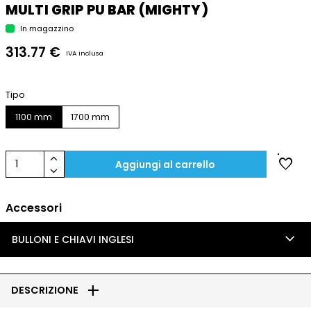
MULTI GRIP PU BAR (MIGHTY)
In magazzino
313.77 €
IVA inclusa
Tipo
1100 mm
1700 mm
keyboard_arrow_up
favorite
1
Aggiungi al carrello
keyboard_arrow_down
Accessori
keyboard_arrow_down
BULLONI E CHIAVI INGLESI
add
DESCRIZIONE