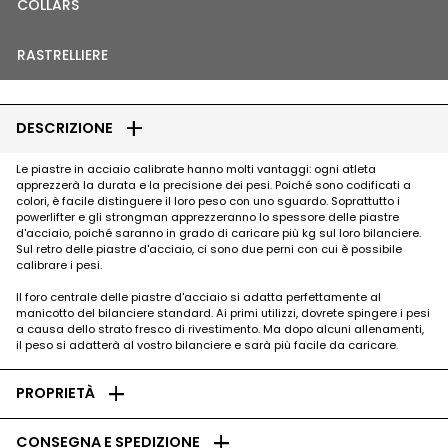
COLLARS
RASTRELLIERE
add
DESCRIZIONE
Le piastre in acciaio calibrate hanno molti vantaggi: ogni atleta
apprezzerà la durata e la precisione dei pesi. Poiché sono codificati a
colori, è facile distinguere il loro peso con uno sguardo. Soprattutto i
powerlifter e gli strongman apprezzeranno lo spessore delle piastre
d'acciaio, poiché saranno in grado di caricare più kg sul loro bilanciere.
Sul retro delle piastre d'acciaio, ci sono due perni con cui è possibile
calibrare i pesi.
Il foro centrale delle piastre d'acciaio si adatta perfettamente al
manicotto del bilanciere standard. Ai primi utilizzi, dovrete spingere i pesi
a causa dello strato fresco di rivestimento. Ma dopo alcuni allenamenti,
il peso si adatterà al vostro bilanciere e sarà più facile da caricare.
add
PROPRIETÀ
add
CONSEGNA E SPEDIZIONE