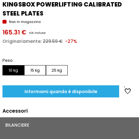
KINGSBOX POWERLIFTING CALIBRATED
STEEL PLATES
Non in magazzino
165.31 €
IVA inclusa
Originariamente:
229.59 €
-27%
Peso
10 kg
15 kg
25 kg
favorite
Informami quando è disponibile
Accessori
BILANCIERE