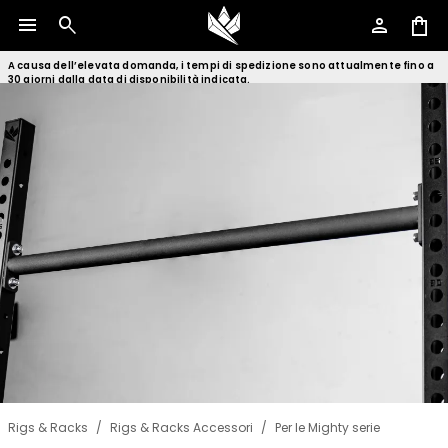
menu
search
person
shopping_bag
A causa dell’elevata domanda, i tempi di spedizione sono attualmente fino a
30 giorni dalla data di disponibilità indicata.
Rigs & Racks
/
Rigs & Racks Accessori
/
Per le Mighty serie