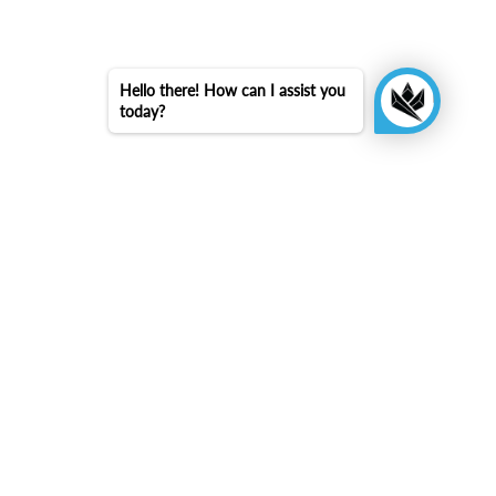
Hello there! How can I assist you
today?
arrow_upward
Torna in cima
KINGSBOX