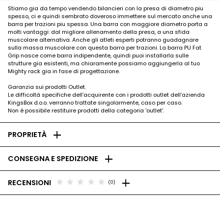
Stiamo gia da tempo vendendo bilancieri con la presa di diametro piu
spesso, ci e quindi sembrato doveroso immettere sul mercato anche una
barra per trazioni piu spessa. Una barra con maggiore diametro porta a
molti vantaggi: dal migliore allenamento della presa, a una sfida
muscolare alternativa. Anche gli atleti esperti potranno guadagnare
sulla massa muscolare con questa barra per trazioni. La barra PU Fat
Grip nasce come barra indipendente, quindi puoi installarla sulle
strutture gia esistenti, ma chiaramente possiamo aggiungerla al tuo
Mighty rack gia in fase di progettazione.
Garanzia sui prodotti Outlet.
Le difficoltà specifiche dell’acquirente con i prodotti outlet dell’azienda
KingsBox d.o.o. verranno trattate singolarmente, caso per caso.
Non è possibile restituire prodotti della categoria 'outlet'.
add
PROPRIETÀ
add
CONSEGNA E SPEDIZIONE
add
star
star
star
star
star
RECENSIONI
(0)