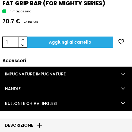
FAT GRIP BAR (FOR MIGHTY SERIES)
In magazzino
70.7 €
IVA inclusa
keyboard_arrow_up
favorite
1
Aggiungi al carrello
keyboard_arrow_down
Accessori
keyboard_arrow_down
IMPUGNATURE IMPUGNATURE
keyboard_arrow_down
HANDLE
keyboard_arrow_down
BULLONI E CHIAVI INGLESI
add
DESCRIZIONE