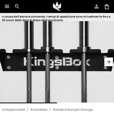
menu
search
person
shopping_bag
A causa dell’elevata domanda, i tempi di spedizione sono attualmente fino a
30 giorni dalla data di disponibilità indicata.
arrow_forward
Indispensabile
/
Rastrelliere
/
Barbell & Bumper Storage