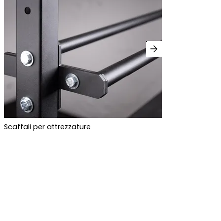
arrow_forward
Scaffali per attrezzature