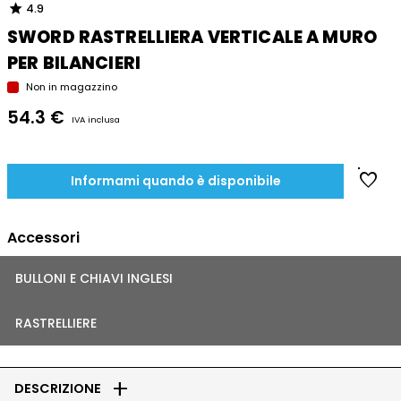
star
4.9
SWORD RASTRELLIERA VERTICALE A MURO
PER BILANCIERI
Non in magazzino
54.3 €
IVA inclusa
favorite
Informami quando è disponibile
Accessori
BULLONI E CHIAVI INGLESI
RASTRELLIERE
add
DESCRIZIONE