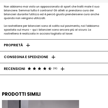
Non abbiamo mai visto un appassionato di sport che tratti male il suo
bilanciere. Semmai tutto il contrario! Gli atleti si prendono cura dei
bilancieri durante l’utilizzo ed è perciò giusto prendersene cura anche
quando non vengono utilizzati.
Le rastrelliere per bilancieri sono di solito sul pavimento, noi l’abbiamo
spostata sul muro – qui i bilancieri sono ancora più al sicuro. La
rastrelliera è realizzata in acciaio tagliato al laser.
add
PROPRIETÀ
add
CONSEGNA E SPEDIZIONE
add
star
star
star
star
star_half
RECENSIONI
(18)
PRODOTTI SIMILI