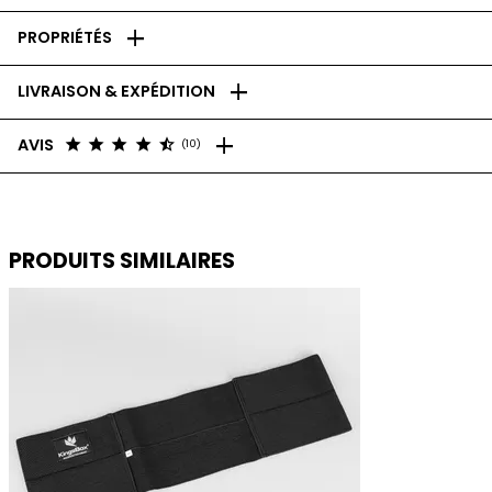
add
PROPRIÉTÉS
add
LIVRAISON & EXPÉDITION
add
star
star
star
star
star_half
AVIS
(10)
PRODUITS SIMILAIRES