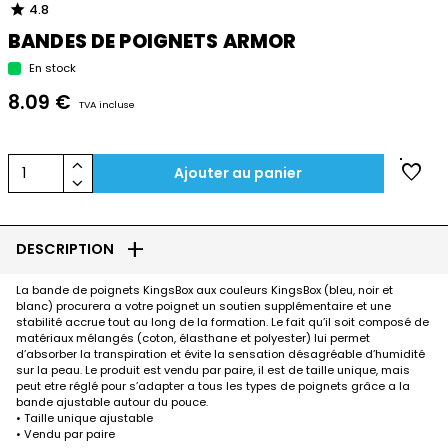
star
4.8
BANDES DE POIGNETS ARMOR
En stock
8.09 €
TVA incluse
keyboard_arrow_up
favorite
1
Ajouter au panier
keyboard_arrow_down
add
DESCRIPTION
La bande de poignets KingsBox aux couleurs KingsBox (bleu, noir et
blanc) procurera a votre poignet un soutien supplémentaire et une
stabilité accrue tout au long de la formation. Le fait qu’il soit composé de
matériaux mélangés (coton, élasthane et polyester) lui permet
d’absorber la transpiration et évite la sensation désagréable d’humidité
sur la peau. Le produit est vendu par paire, il est de taille unique, mais
peut etre réglé pour s’adapter a tous les types de poignets grâce a la
bande ajustable autour du pouce.
• Taille unique ajustable
• Vendu par paire